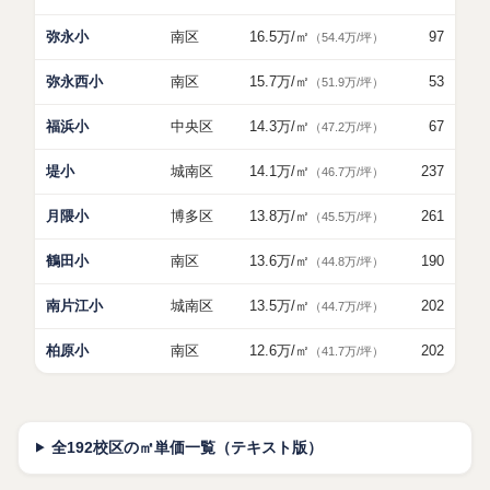
弥永小
南区
16.5万
/㎡
97
（54.4万/坪）
弥永西小
南区
15.7万
/㎡
53
（51.9万/坪）
福浜小
中央区
14.3万
/㎡
67
（47.2万/坪）
堤小
城南区
14.1万
/㎡
237
（46.7万/坪）
月隈小
博多区
13.8万
/㎡
261
（45.5万/坪）
鶴田小
南区
13.6万
/㎡
190
（44.8万/坪）
南片江小
城南区
13.5万
/㎡
202
（44.7万/坪）
柏原小
南区
12.6万
/㎡
202
（41.7万/坪）
全192校区の㎡単価一覧（テキスト版）