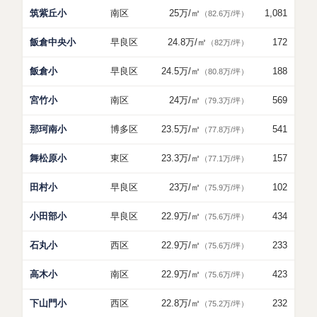
筑紫丘小
南区
25万
/㎡
1,081
（82.6万/坪）
飯倉中央小
早良区
24.8万
/㎡
172
（82万/坪）
飯倉小
早良区
24.5万
/㎡
188
（80.8万/坪）
宮竹小
南区
24万
/㎡
569
（79.3万/坪）
那珂南小
博多区
23.5万
/㎡
541
（77.8万/坪）
舞松原小
東区
23.3万
/㎡
157
（77.1万/坪）
田村小
早良区
23万
/㎡
102
（75.9万/坪）
小田部小
早良区
22.9万
/㎡
434
（75.6万/坪）
石丸小
西区
22.9万
/㎡
233
（75.6万/坪）
高木小
南区
22.9万
/㎡
423
（75.6万/坪）
下山門小
西区
22.8万
/㎡
232
（75.2万/坪）