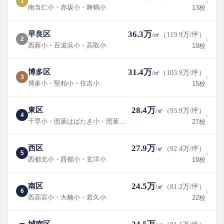
›
1
南当仁小・赤坂小・舞鶴小
13校
36.3万
早良区
（119.9万/坪）
/㎡
›
2
西新小・百道浜小・高取小
19校
31.4万
博多区
（103.9万/坪）
/㎡
›
3
博多小・堅粕小・住吉小
15校
28.4万
東区
（93.9万/坪）
/㎡
›
4
千早小・照葉はばたき小・照葉北小
27校
27.9万
西区
（92.4万/坪）
/㎡
›
5
西都北小・西都小・玄洋小
19校
24.5万
南区
（81.2万/坪）
/㎡
›
6
西高宮小・大楠小・若久小
22校
城南区