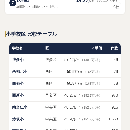
24.5万
（81.1万/坪）
/㎡
›
7
城南小・田島小・七隈小
9校
小学校区 比較テーブル
学校名
区
㎡単価
件数
博多小
博多区
57.1万
/㎡
49
（188.9万/坪）
西都北小
西区
50.8万
/㎡
78
（168万/坪）
西都小
西区
50.8万
/㎡
78
（168万/坪）
西新小
早良区
46.2万
/㎡
970
（152.7万/坪）
南当仁小
中央区
46.1万
/㎡
916
（152.5万/坪）
赤坂小
中央区
45.9万
/㎡
1,653
（151.7万/坪）