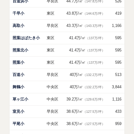
百道浜小
早良区
44.7万
/㎡
526
（147.8万/坪）
千早小
東区
43.8万
/㎡
419
（144.6万/坪）
高取小
早良区
43.3万
/㎡
1,166
（143.3万/坪）
照葉はばたき小
東区
41.4万
/㎡
595
（137万/坪）
照葉北小
東区
41.4万
/㎡
595
（137万/坪）
照葉小
東区
41.4万
/㎡
595
（137万/坪）
百道小
早良区
40万
/㎡
513
（132.2万/坪）
舞鶴小
中央区
40万
/㎡
3,844
（132.2万/坪）
草ヶ江小
中央区
39.2万
/㎡
1,116
（129.6万/坪）
室見小
早良区
38.6万
/㎡
433
（127.5万/坪）
平尾小
中央区
38.6万
/㎡
959
（127.5万/坪）