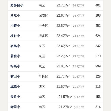
野多目小
南区
22.7万
/㎡
401
（74.9万/坪）
片江小
城南区
22.6万
/㎡
198
（74.7万/坪）
小笹小
中央区
22.5万
/㎡
452
（74.4万/坪）
板付小
博多区
22.4万
/㎡
624
（74.1万/坪）
名島小
東区
22.4万
/㎡
342
（73.9万/坪）
若宮小
東区
22.2万
/㎡
270
（73.5万/坪）
松島小
東区
21.8万
/㎡
999
（72.1万/坪）
有田小
早良区
21.7万
/㎡
129
（71.6万/坪）
城原小
西区
21.5万
/㎡
316
（71.2万/坪）
長住小
南区
21.5万
/㎡
156
（71万/坪）
老司小
南区
21.2万
/㎡
314
（70万/坪）