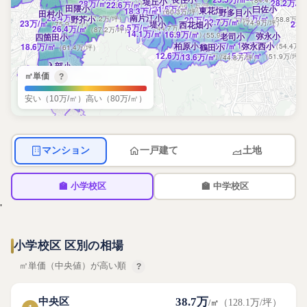
堤丘小
28.2万
/㎡
28万
/㎡
22.6万
（92.6万/坪）
/㎡
20万
/㎡
（74.7万/坪）
（66.1万/坪）
田隈小
21.5万
/㎡
曰佐小
（71万/坪）
東花畑小
18.3万
/㎡
（60.3万/坪）
野多目小
田村小
26.4万
/㎡
南片江小
17.8万
/㎡
野芥小
（87.2万/坪）
20万
/㎡
（58.8万/
（66.1万/坪）
22.7万
/㎡
23万
/㎡
（74.9万/坪）
堤小
23.
（75.9万/坪）
西花畑小
13.5万
/㎡
26.4万
/㎡
（44.7万/坪）
（87.2万/坪）
14.1万
/㎡
16.9万
/㎡
（46.7万/坪）
（55.9万/坪）
弥永小
老司小
四箇田小
16.5万
/㎡
柏原小
21.2万
/㎡
弥永西小
18.6万
/㎡
（54.4万/
鶴田小
（70万/坪）
（61.4万/坪）
12.6万
/㎡
15.7万
/㎡
13.6万
（41.7万/坪）
/㎡
（51.9万/坪）
（44.8万/坪）
入部小
18.6万
/㎡
（61.4万/坪）
㎡単価
?
安い（10万/㎡）
高い（80万/㎡）
マンション
一戸建て
土地
🏫 小学校区
🏫 中学校区
'
小学校区 区別の相場
㎡単価（中央値）が高い順
?
38.7万
中央区
（128.1万/坪）
/㎡