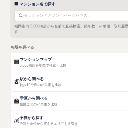
🏢 マンション名で探す
福岡市内 5,000棟超から名前で直接検索。築年数・㎡単価・取引履
す
相場を調べる
マンションマップ
🏢
5,000棟超を地図で検索・比較
駅から調べる
🚉
徒歩10分圏の㎡単価を比較
学区から調べる
🏫
校区ごとの㎡単価を比較
予算から探す
💰
予算と条件から買えるエリアを逆引き