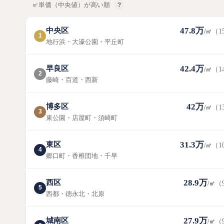
㎡単価（中央値）が高い順
?
47.8万
中央区
（1
/㎡
1
地行浜・大濠公園・平丘町
42.4万
早良区
（1
/㎡
2
藤崎・百道・西新
42万
博多区
（1
/㎡
3
東公園・店屋町・須崎町
31.3万
東区
（1
/㎡
4
郷口町・香椎団地・千早
28.9万
西区
（
/㎡
5
西都・徳永北・北原
27.9万
城南区
（
/㎡