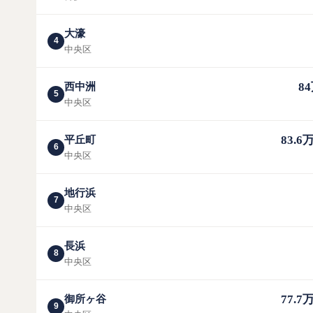
大濠
4
中央区
8
西中洲
5
中央区
83.6
平丘町
6
中央区
地行浜
7
中央区
長浜
8
中央区
77.7
御所ヶ谷
9