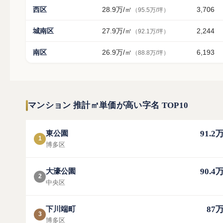
西区
28.9万
/㎡
3,706
（95.5万/坪）
城南区
27.9万
/㎡
2,244
（92.1万/坪）
南区
26.9万
/㎡
6,193
（88.8万/坪）
マンション 推計㎡単価が高い字名 TOP10
91.2
東公園
1
博多区
90.4
大濠公園
2
中央区
87
下川端町
3
博多区