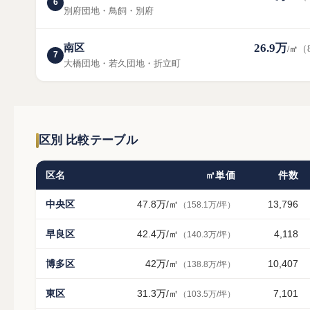
6
別府団地・鳥飼・別府
26.9万
南区
（
/㎡
7
大橋団地・若久団地・折立町
区別 比較テーブル
区名
㎡単価
件数
中央区
47.8万
/㎡
13,796
（158.1万/坪）
早良区
42.4万
/㎡
4,118
（140.3万/坪）
博多区
42万
/㎡
10,407
（138.8万/坪）
東区
31.3万
/㎡
7,101
（103.5万/坪）