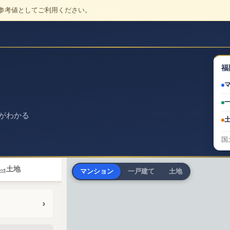
参考値としてご利用ください。
福
がわかる
国
土地
マンション
一戸建て
土地
›