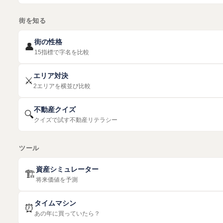
街を知る
街の性格
👤
15指標で字名を比較
エリア対決
⚔️
2エリアを横並び比較
不動産クイズ
🔍
クイズで試す不動産リテラシー
ツール
資産シミュレーター
🏗️
将来価値を予測
タイムマシン
⏰
あの年に買っていたら？