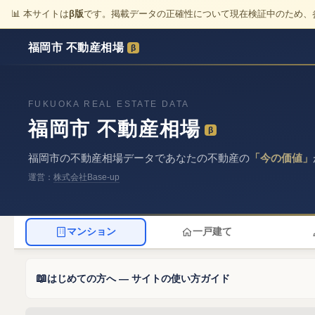
📊 本サイトは
β版
です。掲載データの正確性について現在検証中のため、
福岡市 不動産相場
β
FUKUOKA REAL ESTATE DATA
福岡市 不動産相場
β
福岡市の不動産相場データで
あなたの不動産の
「今の価値」
運営：
株式会社Base-up
マンション
一戸建て
📖
はじめての方へ — サイトの使い方ガイド