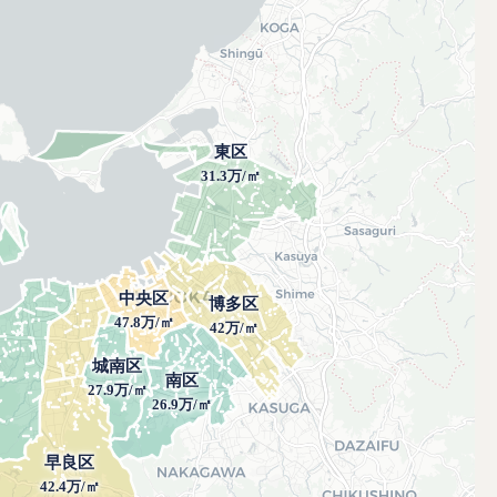
東区
31.3万/㎡
中央区
博多区
47.8万/㎡
42万/㎡
城南区
南区
27.9万/㎡
26.9万/㎡
早良区
42.4万/㎡