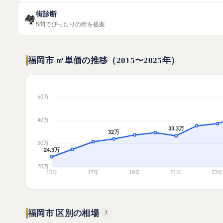
街診断
🏘️
5問でぴったりの街を提案
福岡市 ㎡単価の推移（2015〜2025年）
福岡市 区別の相場
?