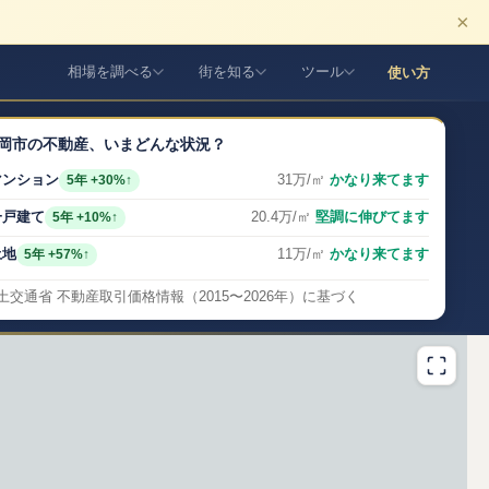
×
相場を調べる
街を知る
ツール
使い方
岡市の不動産、いまどんな状況？
マンション
31万/㎡
かなり来てます
5年 +30%↑
一戸建て
20.4万/㎡
堅調に伸びてます
5年 +10%↑
土地
11万/㎡
かなり来てます
5年 +57%↑
土交通省 不動産取引価格情報（2015〜2026年）に基づく