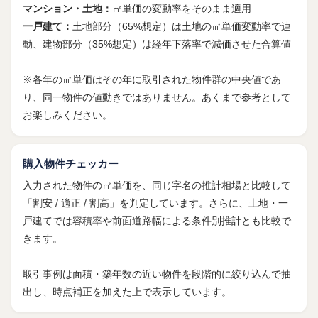
マンション・土地：
㎡単価の変動率をそのまま適用
一戸建て：
土地部分（65%想定）は土地の㎡単価変動率で連
動、建物部分（35%想定）は経年下落率で減価させた合算値
※各年の㎡単価はその年に取引された物件群の中央値であ
り、同一物件の値動きではありません。あくまで参考として
お楽しみください。
購入物件チェッカー
入力された物件の㎡単価を、同じ字名の推計相場と比較して
「割安 / 適正 / 割高」を判定しています。さらに、土地・一
戸建てでは容積率や前面道路幅による条件別推計とも比較で
きます。
取引事例は面積・築年数の近い物件を段階的に絞り込んで抽
出し、時点補正を加えた上で表示しています。