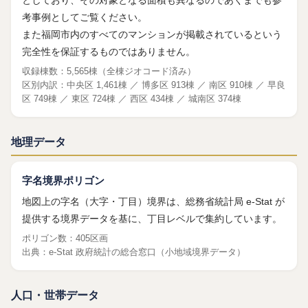
としており、その対象となる面積も異なるのであくまでも参
考事例としてご覧ください。
また福岡市内のすべてのマンションが掲載されているという
完全性を保証するものではありません。
収録棟数：5,565棟（全棟ジオコード済み）
区別内訳：中央区 1,461棟 ／ 博多区 913棟 ／ 南区 910棟 ／ 早良
区 749棟 ／ 東区 724棟 ／ 西区 434棟 ／ 城南区 374棟
地理データ
字名境界ポリゴン
地図上の字名（大字・丁目）境界は、総務省統計局 e-Stat が
提供する境界データを基に、丁目レベルで集約しています。
ポリゴン数：405区画
出典：
e-Stat 政府統計の総合窓口
（小地域境界データ）
人口・世帯データ