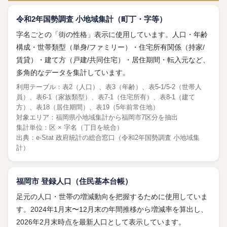
令和2年国勢調査 小地域集計（町丁・字等）
字名ごとの「街の性格」表示に使用しています。人口・年齢
構成・世帯類型（単身/ファミリー）・住宅所有関係（持家/
賃貸）・建て方（戸建/共同住宅）・居住期間・転入元など、
多角的なデータを集計しています。
利用テーブル：表2（人口）、表3（年齢）、表5-1/5-2（世帯人
員）、表6-1（家族類型）、表7-1（住宅所有）、表8-1（建て
方）、表18（居住期間）、表19（5年前常住地）
対象エリア：福岡県小地域集計から福岡市7区分を抽出
集計単位：区 × 字名（丁目を統合）
出典：
e-Stat 政府統計の総合窓口
（令和2年国勢調査 小地域集
計）
福岡市 登録人口（住民基本台帳）
足元の人口・世帯の増減動向を把握するために使用していま
す。2024年1月末〜12月末の年間推移から増減率を算出し、
2026年2月末時点を最新人口として表示しています。