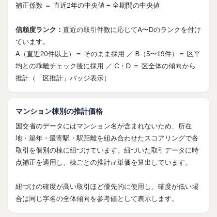
補正係数 ＝ 直近2年の中央値 ÷ 全期間の中央値
信頼度ランク：
直近の取引件数に応じてA〜Dのランクを付け
ています。
A（直近20件以上）＝ そのまま採用 ／ B（5〜19件）＝ 区平
均との乖離チェック後に採用 ／ C・D ＝ 区全体の傾向から
推計（「区推計」バッジ表示）
マンション棟別の推計価格
国交省のデータにはマンション名が含まれないため、所在
地・築年・最寄駅・駅距離を組み合わせたスコアリングで各
取引を個別の棟に紐づけています。紐づいた取引データに時
点補正を適用し、棟ごとの推計㎡単価を算出しています。
紐づけの確度が高い取引ほど優先的に使用し、確度が低い場
合は同じ字名の全体傾向を参考値として表示します。