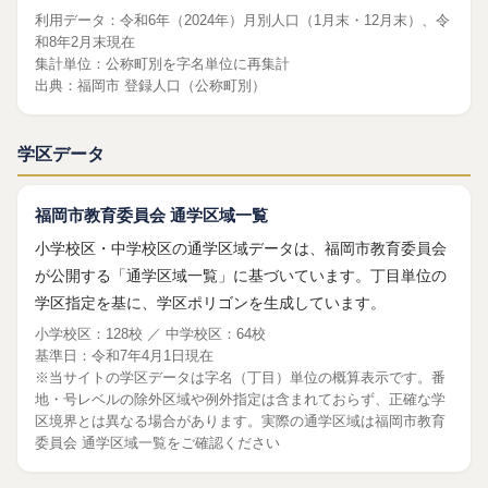
利用データ：令和6年（2024年）月別人口（1月末・12月末）、令
和8年2月末現在
集計単位：公称町別を字名単位に再集計
出典：
福岡市 登録人口（公称町別）
学区データ
福岡市教育委員会 通学区域一覧
小学校区・中学校区の通学区域データは、福岡市教育委員会
が公開する「通学区域一覧」に基づいています。丁目単位の
学区指定を基に、学区ポリゴンを生成しています。
小学校区：128校 ／ 中学校区：64校
基準日：令和7年4月1日現在
※当サイトの学区データは字名（丁目）単位の概算表示です。番
地・号レベルの除外区域や例外指定は含まれておらず、正確な学
区境界とは異なる場合があります。実際の通学区域は
福岡市教育
委員会 通学区域一覧
をご確認ください