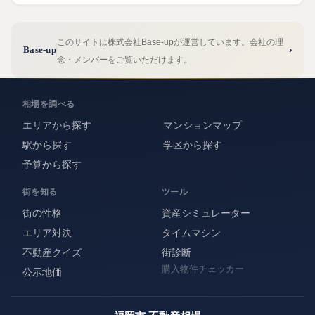
このサイトは株式会社Base-upが運営しています。会社の理
Base-up
›
念・メンバーをご覧いただけます。
相場を調べる
エリアから探す
マンションマップ
駅から探す
学区から探す
予算から探す
街を知る
ツール
街の性格
資産シミュレーター
エリア対決
タイムマシン
不動産クイズ
街診断
購入物件チェッカー
公示地価